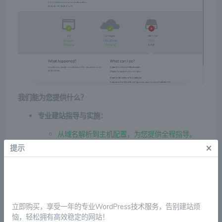
我们能为您提供什么？
专业建站指导与实施：
从域名解析到主机配置，为您提供全程指导。
×
提示
协助安装WordPress核心程序，确保基础环境稳
定运行。
根据您的需求，推荐并协助安装合适的
WordPress主题和插件。
立即购买，享受一年的专业WordPress技术服务，告别建站烦
网站日常维护与更新：
恼，轻松拥有高效稳定的网站！