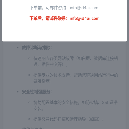
定期检查WordPress核心、主题和插件更新，确
下单前，可邮件咨询：
info@id4ai.com
保网站安全性与兼容性。
下单后，请邮件联系：
info@id4ai.com
协助备份网站数据，防止数据丢失风险。
网站性能监控与优化建议，提升访问速度和用户
体验。
故障诊断与排除：
快速响应各类网站故障（如白屏、数据库连接错
误、插件冲突等）。
提供专业的技术支持，帮助您解决网站运行中的
疑难杂症。
安全性增强服务：
协助配置基本的安全措施，如防火墙、SSL证书
安装。
提供恶意代码扫描和清理指导（如需）。