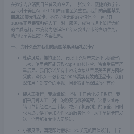
在数字内容消费日益普及的今天，一张安全、便捷的数字礼
品卡对于美区Apple ID用户而言至关重要。我们的
美国苹果
商店20美元礼品卡
，不仅提供无缝的充值体验，更以其
100%正品保障
和
纯人工一对一服务
，成为市场上值得信赖
的优质选择。本篇将为您详细介绍这款礼品卡的各项优势，
助您畅享美区数字内容世界。
一、 为什么选择我们的美国苹果商店礼品卡？
杜绝风险，拥抱正品：
市场上充斥着来源不明的低价
卡密，使用后可能导致Apple ID被封禁、资金受损等严
重后果。我们承诺所有卡密均直接从
苹果美国官方网站
采购，确保每一张都是
100%真实有效的正品卡
。我们
深知用户对安全的重视，因此将正品保障放在首位。
纯人工操作，专业细致：
不同于自动化发卡系统，我
们采用
纯人工一对一的购买与核验流程
。这意味着每一
笔订单都经过人工审核，减少了机器判别的误差，同时
也为您提供了更加人性化的服务体验。从下单到卡密发
送，全程都有专业人员跟进。
小额灵活，满足即时需求：
20美元的面值设计，非常