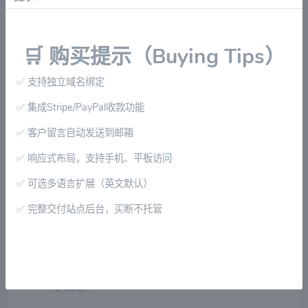
获得100%所有权的官网系统，既可以展示产品与公司信息，
也能直接与客户联系和收款。
🛒 购买提示（Buying Tips）
🔧 我们提供的服务内容：
✅ 支持独立域名绑定
✅
专业搭建
：基于WordPress系统搭建独立站，界面
✅ 集成Stripe/PayPal收款功能
简洁，支持模块自定义；
✅ 客户留言自动发送到邮箱
✅
收款集成
：内置PayPal / Stripe等主流收款接口，客
户下单即付；
✅ 响应式布局，支持手机、平板访问
✅
询盘功能
：支持客户在线留言，邮件自动推送；
✅ 可选多语言扩展（英文默认）
✅
独立域名绑定
：绑定企业专属域名，更具专业度；
✅ 完整交付站点后台，买断不托管
✅
基础SEO优化
：标题/关键词/图片Alt等基础设置全覆
盖；
✅
交付即用
：交付网站源码+管理后台，买断制，无隐
形收费。