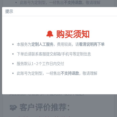
此账号为定制型，一经售出
不支持退款
，敬请理解
提示
❗ 常见问题 FAQ：
Q1：这个账号安全吗？
🔔 购买须知
A：100%人工注册，不存在共享IP和设备指纹问题，极大降
本服务为
定制人工服务
，费用较高，请
看清说明再下单
低锁号风险。
下单后请联系客服提交邮箱/手机号等定制信息
Q2：能用来充值、长期使用吗？
服务默认1~2个工作日内交付
A：可以。美区ID可正常充值、下载App、长期使用不掉号。
此账号为定制型，一经售出
不支持退款
，敬请理解
Q3：和市面上的共享ID有什么不同？
A：我们是
一人一号定制
，非多人共用。共享ID容易触发苹果
风控系统，导致锁号、下载失败、使用不稳定。
🧩 客户评价推荐：