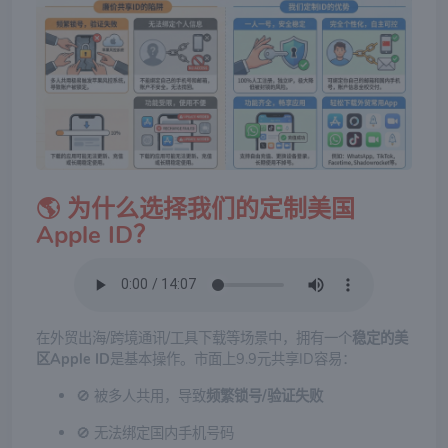
🌎 为什么选择我们的
定制美国
Apple ID
？
在外贸出海/跨境通讯/工具下载等场景中，拥有一个
稳定的美
区Apple ID
是基本操作。市面上9.9元共享ID容易：
🚫 被多人共用，导致
频繁锁号/验证失败
🚫 无法绑定国内手机号码